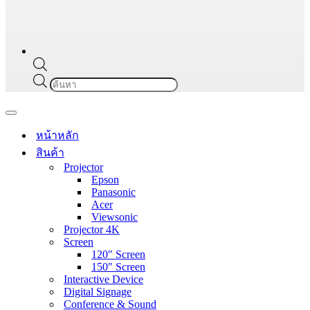
Products
search
Navigation
Menu
หน้าหลัก
สินค้า
Projector
Epson
Panasonic
Acer
Viewsonic
Projector 4K
Screen
120″ Screen
150″ Screen
Interactive Device
Digital Signage
Conference & Sound