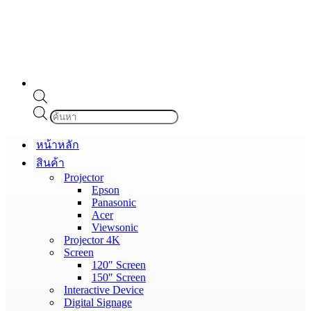
Products
search
หน้าหลัก
สินค้า
Projector
Epson
Panasonic
Acer
Viewsonic
Projector 4K
Screen
120″ Screen
150″ Screen
Interactive Device
Digital Signage