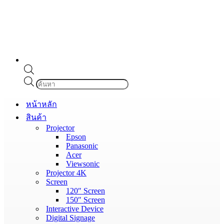
Products
search
หน้าหลัก
สินค้า
Projector
Epson
Panasonic
Acer
Viewsonic
Projector 4K
Screen
120″ Screen
150″ Screen
Interactive Device
Digital Signage