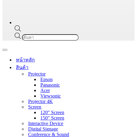
Products
search
Navigation
Menu
หน้าหลัก
สินค้า
Projector
Epson
Panasonic
Acer
Viewsonic
Projector 4K
Screen
120″ Screen
150″ Screen
Interactive Device
Digital Signage
Conference & Sound