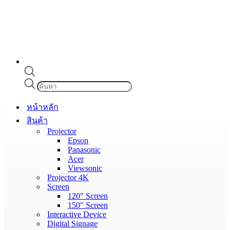
Products
search
หน้าหลัก
สินค้า
Projector
Epson
Panasonic
Acer
Viewsonic
Projector 4K
Screen
120″ Screen
150″ Screen
Interactive Device
Digital Signage