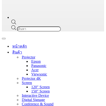
Products
search
Navigation
Menu
หน้าหลัก
สินค้า
Projector
Epson
Panasonic
Acer
Viewsonic
Projector 4K
Screen
120″ Screen
150″ Screen
Interactive Device
Digital Signage
Conference & Sound