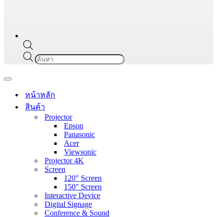
Products
search
Navigation
Menu
หน้าหลัก
สินค้า
Projector
Epson
Panasonic
Acer
Viewsonic
Projector 4K
Screen
120″ Screen
150″ Screen
Interactive Device
Digital Signage
Conference & Sound