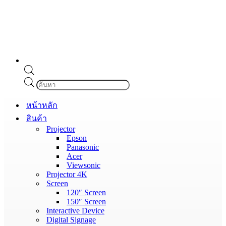
Products
search
หน้าหลัก
สินค้า
Projector
Epson
Panasonic
Acer
Viewsonic
Projector 4K
Screen
120″ Screen
150″ Screen
Interactive Device
Digital Signage