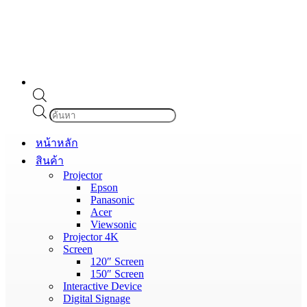
Products
search
หน้าหลัก
สินค้า
Projector
Epson
Panasonic
Acer
Viewsonic
Projector 4K
Screen
120″ Screen
150″ Screen
Interactive Device
Digital Signage