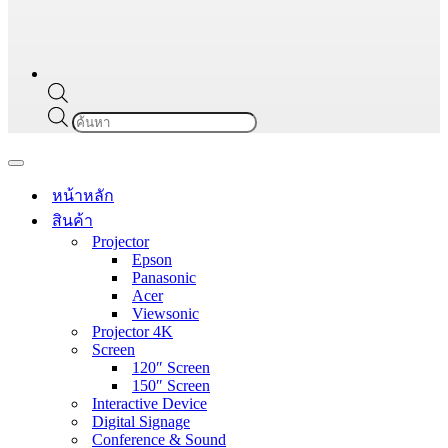
Products
search
Navigation
Menu
หน้าหลัก
สินค้า
Projector
Epson
Panasonic
Acer
Viewsonic
Projector 4K
Screen
120″ Screen
150″ Screen
Interactive Device
Digital Signage
Conference & Sound