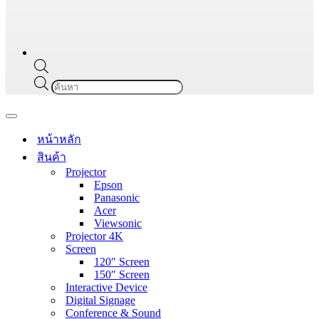
Products
search
Navigation
Menu
หน้าหลัก
สินค้า
Projector
Epson
Panasonic
Acer
Viewsonic
Projector 4K
Screen
120″ Screen
150″ Screen
Interactive Device
Digital Signage
Conference & Sound