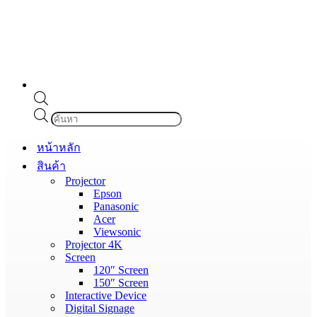
Products
search
หน้าหลัก
สินค้า
Projector
Epson
Panasonic
Acer
Viewsonic
Projector 4K
Screen
120″ Screen
150″ Screen
Interactive Device
Digital Signage