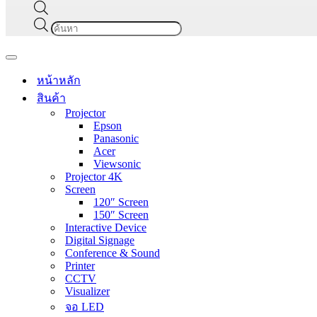
Products
search
Navigation
Menu
หน้าหลัก
สินค้า
Projector
Epson
Panasonic
Acer
Viewsonic
Projector 4K
Screen
120″ Screen
150″ Screen
Interactive Device
Digital Signage
Conference & Sound
Printer
CCTV
Visualizer
จอ LED