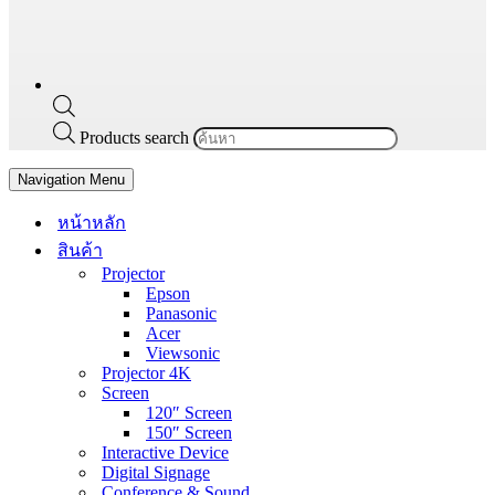
Products search
Navigation Menu
หน้าหลัก
สินค้า
Projector
Epson
Panasonic
Acer
Viewsonic
Projector 4K
Screen
120″ Screen
150″ Screen
Interactive Device
Digital Signage
Conference & Sound