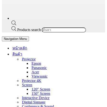
Products search
Navigation Menu
หน้าหลัก
สินค้า
Projector
Epson
Panasonic
Acer
Viewsonic
Projector 4K
Screen
120″ Screen
150″ Screen
Interactive Device
Digital Signage
Conference & Sound