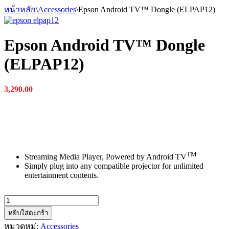
หน้าหลัก
\
Accessories
\
Epson Android TV™ Dongle (ELPAP12)
Epson Android TV™ Dongle
(ELPAP12)
3,290.00
TM
Streaming Media Player, Powered by Android TV
Simply plug into any compatible projector for unlimited
entertainment contents.
จำนวน
Epson
หยิบใส่ตะกร้า
Android
หมวดหมู่:
Accessories