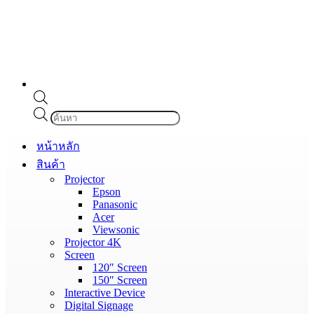
Products
search
หน้าหลัก
สินค้า
Projector
Epson
Panasonic
Acer
Viewsonic
Projector 4K
Screen
120″ Screen
150″ Screen
Interactive Device
Digital Signage