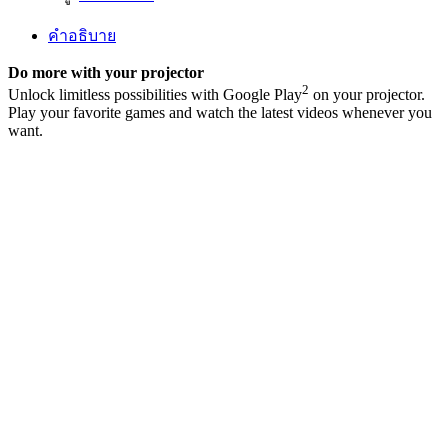
TV™
Dongle
คำอธิบาย
(ELPAP12)
ชิ้น
Do more with your projector
2
Unlock limitless possibilities with Google Play
on your projector.
Play your favorite games and watch the latest videos whenever you
want.