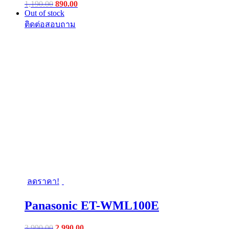
Original
Current
1,190.00
890.00
price
price
Out of stock
was:
is:
฿1,190.00.
฿890.00.
ลดราคา!
Panasonic ET-WML100E
Original
Current
3,990.00
2,990.00