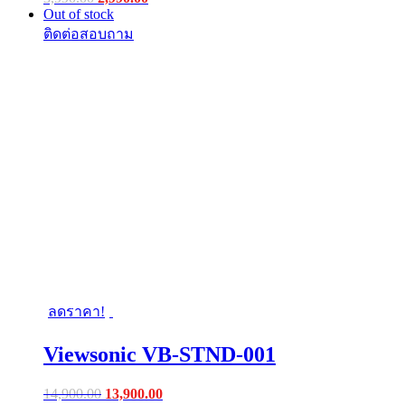
price
price
Out of stock
was:
is:
฿3,990.00.
฿2,990.00.
ลดราคา!
Viewsonic VB-STND-001
Original
Current
14,900.00
13,900.00