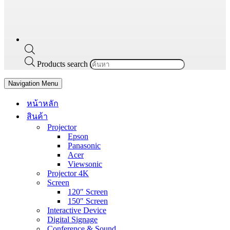
Products search
Navigation Menu
หน้าหลัก
สินค้า
Projector
Epson
Panasonic
Acer
Viewsonic
Projector 4K
Screen
120″ Screen
150″ Screen
Interactive Device
Digital Signage
Conference & Sound