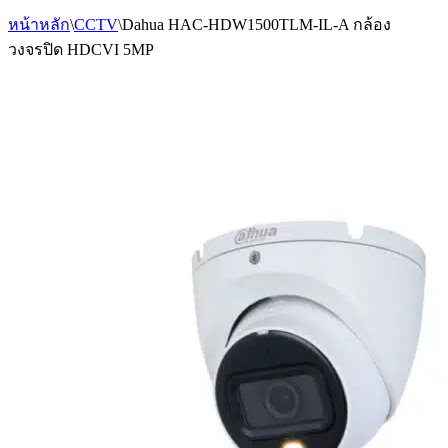
หน้าหลัก
\
CCTV
\
Dahua HAC-HDW1500TLM-IL-A กล้อง
วงจรปิด HDCVI 5MP