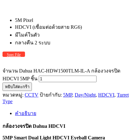
5M Pixel
HDCVI (เชื่อมต่อด้วยสาย RG6)
มีไมค์ในตัว
กลางคืน 2 ระบบ
Spec File
จำนวน Dahua HAC-HDW1500TLM-IL-A กล้องวงจรปิด
HDCVI 5MP ชิ้น
หยิบใส่ตะกร้า
หมวดหมู่:
CCTV
ป้ายกำกับ:
5MP
,
Day/Night
,
HDCVI
,
Turret
Type
คำอธิบาย
กล้องวงจรปิด Dahua HDCVI
5MP Smart Dual Light HDCVI Eyeball Camera