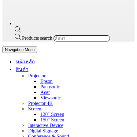
Products search
Navigation Menu
หน้าหลัก
สินค้า
Projector
Epson
Panasonic
Acer
Viewsonic
Projector 4K
Screen
120″ Screen
150″ Screen
Interactive Device
Digital Signage
Conference & Sound