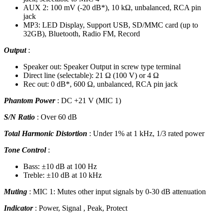
AUX 2: 100 mV (-20 dB*), 10 kΩ, unbalanced, RCA pin
jack
MP3: LED Display, Support USB, SD/MMC card (up to
32GB), Bluetooth, Radio FM, Record
Output
:
Speaker out: Speaker Output in screw type terminal
Direct line (selectable): 21 Ω (100 V) or 4 Ω
Rec out: 0 dB*, 600 Ω, unbalanced, RCA pin jack
Phantom Power
: DC +21 V (MIC 1)
S/N Ratio
: Over 60 dB
Total Harmonic Distortion
: Under 1% at 1 kHz, 1/3 rated power
Tone Control
:
Bass: ±10 dB at 100 Hz
Treble: ±10 dB at 10 kHz
Muting
: MIC 1: Mutes other input signals by 0-30 dB attenuation
Indicator
: Power, Signal , Peak, Protect