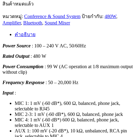
สินค้าหมดแล้ว
หมวดหมู่:
Conference & Sound System
ป้ายกำกับ:
480W
,
Amplifier
,
Bluetooth
,
Sound Mixer
คำอธิบาย
Power Source
: 100 – 240 V AC, 50/60Hz
Rated Output
: 480 W
Power Consumption
: 99 W (AC operation at 1/8 maximum output
without clip)
Frequency Response
: 50 – 20,000 Hz
Input
:
MIC 1: 1 mV (-60 dB*), 600 Ω, balanced, phone jack,
selectable to RJ45
MIC 2-3: 1 mV (-60 dB*), 600 Ω, balanced, phone jack
MIC 4: 1 mV (-60 dB*) 600 Ω, balanced, phone jack,
selectable to AUX 1
AUX 1: 100 mV (-20 dB*), 10 kΩ, unbalanced, RCA pin
jack, selectable to MIC 4