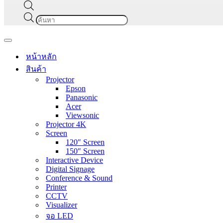
Products
search
Navigation
Menu
หน้าหลัก
สินค้า
Projector
Epson
Panasonic
Acer
Viewsonic
Projector 4K
Screen
120″ Screen
150″ Screen
Interactive Device
Digital Signage
Conference & Sound
Printer
CCTV
Visualizer
จอ LED