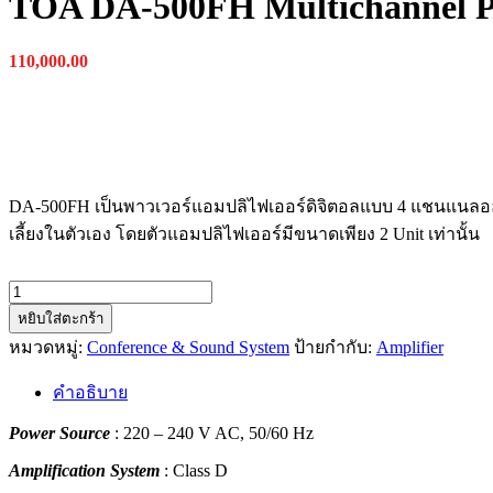
TOA DA-500FH Multichannel P
110,000.00
DA-500FH
เป็นพาวเวอร์แอมปลิไฟเออร์ดิจิตอลแบบ
4
แชนแนลออ
เลี้ยงในตัวเอง โดยตัวแอมปลิไฟเออร์มีขนาดเพียง 2
Unit
เท่านั้น
จำนวน
TOA
หยิบใส่ตะกร้า
DA-
หมวดหมู่:
Conference & Sound System
ป้ายกำกับ:
Amplifier
500FH
Multichannel
คำอธิบาย
Power
Amplifier
Power Source
: 220 – 240 V AC, 50/60 Hz
ชิ้น
Amplification System
: Class D