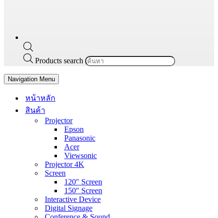
Products search
Navigation Menu
หน้าหลัก
สินค้า
Projector
Epson
Panasonic
Acer
Viewsonic
Projector 4K
Screen
120″ Screen
150″ Screen
Interactive Device
Digital Signage
Conference & Sound