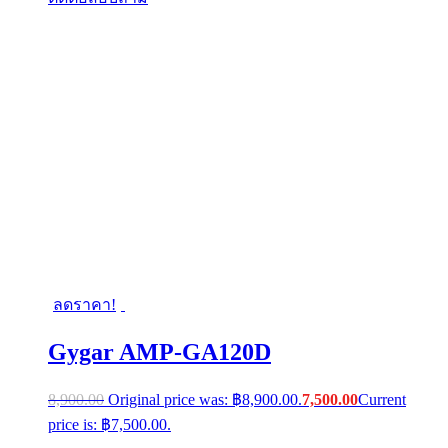
ลดราคา!
Gygar AMP-GA120D
8,900.00
Original price was: ฿8,900.00.
7,500.00
Current
price is: ฿7,500.00.