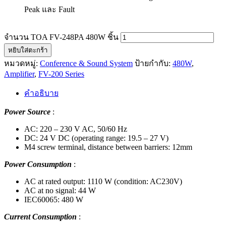
Peak และ Fault
จำนวน TOA FV-248PA 480W ชิ้น
หยิบใส่ตะกร้า
หมวดหมู่:
Conference & Sound System
ป้ายกำกับ:
480W
,
Amplifier
,
FV-200 Series
คำอธิบาย
Power Source
:
AC: 220 – 230 V AC, 50/60 Hz
DC: 24 V DC (operating range: 19.5 – 27 V)
M4 screw terminal, distance between barriers: 12mm
Power Consumption
:
AC at rated output: 1110 W (condition: AC230V)
AC at no signal: 44 W
IEC60065: 480 W
Current Consumption
: