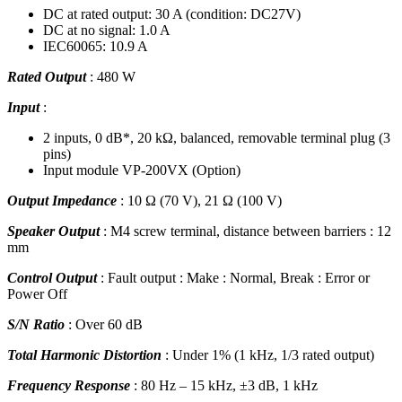
DC at rated output: 30 A (condition: DC27V)
DC at no signal: 1.0 A
IEC60065: 10.9 A
Rated Output
: 480 W
Input
:
2 inputs, 0 dB*, 20 kΩ, balanced, removable terminal plug (3
pins)
Input module VP-200VX (Option)
Output Impedance
: 10 Ω (70 V), 21 Ω (100 V)
Speaker Output
: M4 screw terminal, distance between barriers : 12
mm
Control Output
: Fault output : Make : Normal, Break : Error or
Power Off
S/N Ratio
: Over 60 dB
Total Harmonic Distortion
: Under 1% (1 kHz, 1/3 rated output)
Frequency Response
: 80 Hz – 15 kHz, ±3 dB, 1 kHz