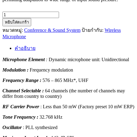
จำนวน
TOA
หยิบใส่ตะกร้า
WM-
หมวดหมู่:
Conference & Sound System
ป้ายกำกับ:
Wireless
5270
Microphone
UHF
Hand-
คำอธิบาย
held
Wireless
Microphone Element
:
Dynamic microphone unit: Unidirectional
Microphone
ชิ้น
Modulation :
Frequency modulation
Frequency Range :
576 – 865 MHz*, UHF
Channel Selectable :
64 channels (the number of channels may
differ from country to country)
RF Carrier Power
: Less than 50 mW (Factory preset 10 mW ERP)
Tone Frequency :
32.768 kHz
Oscillator
: PLL synthesized