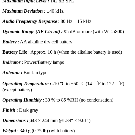
Maximum Input Level :
142 dB SPL
Maximum Deviation :
±40 kHz
Audio Frequency Response
: 80 Hz – 15 kHz
Dynamic Range (AF Circuit) :
95 dB or more (with WT-5800)
Battery
: AA alkaline dry cell battery
Battery Life
: Approx. 10 h (when the alkaline battery is used)
Indicator
: Power/Battery lamps
Antenna :
Built-in type
Operating Temperature :
-10 ℃ to +50 ℃ (14 ゜F to 122 ゜F)
(except battery)
Operating Humidity
: 30 % to 85 %RH (no condensation)
Finish
: Dark gray
Dimensions :
ø48 × 244 mm (ø1.89″ × 9.61″)
Weight
: 340 g (0.75 lb) (with battery)