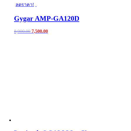
ลดราคา!
Gygar AMP-GA120D
Original
Current
8,900.00
7,500.00
price
price
was:
is:
฿8,900.00.
฿7,500.00.