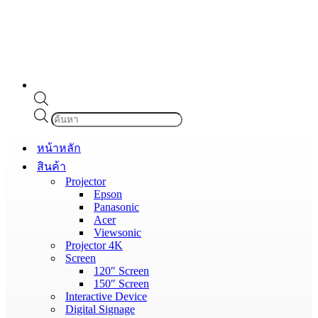
Products
search
หน้าหลัก
สินค้า
Projector
Epson
Panasonic
Acer
Viewsonic
Projector 4K
Screen
120″ Screen
150″ Screen
Interactive Device
Digital Signage