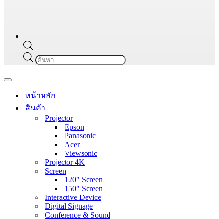
Products
search
Navigation
Menu
หน้าหลัก
สินค้า
Projector
Epson
Panasonic
Acer
Viewsonic
Projector 4K
Screen
120″ Screen
150″ Screen
Interactive Device
Digital Signage
Conference & Sound