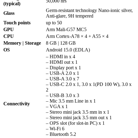
50,000 hrs
(typical)
Germ-resistant technology Nano-ionic silver,
Glass
Anti-glare, 9H tempered
Touch points
up to 50
GPU
Arm Mali-G57 MC5
CPU
Arm Cortex-A78 × 4 + A55 × 4
Memory | Storage
8 GB | 128 GB
OS
Android 15.0 (EDLA)
– HDMI in x 4
– HDMI out x 1
– Display port x 1
– USB-A 2.0 x 1
– USB-A 3.0 x 7
– USB-C 2.0 x 1, 3.0 x 1(PD 100 W), 3.0 x
2
– USB-B 3.0 x 3
– Mic 3.5 mm Line in x 1
Connectivity
– VGA x 1
– Stereo mini jack 3.5 mm in x 1
– Stereo mini jack 3.5 mm out x 1
– OPS slot (for slot-in PC) x 1
– Wi-Fi 6
– Bluetooth 5.2