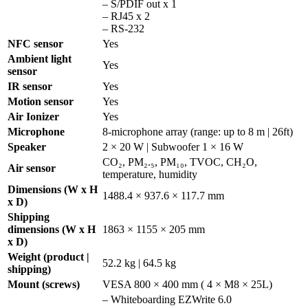
– S/PDIF out x 1
– RJ45 x 2
– RS-232
NFC sensor
Yes
Ambient light
Yes
sensor
IR sensor
Yes
Motion sensor
Yes
Air Ionizer
Yes
Microphone
8-microphone array (range: up to 8 m | 26ft)
Speaker
2 × 20 W | Subwoofer 1 × 16 W
CO₂, PM₂.₅, PM₁₀, TVOC, CH₂O,
Air sensor
temperature, humidity
Dimensions (W x H
1488.4 × 937.6 × 117.7 mm
x D)
Shipping
dimensions (W x H
1863 × 1155 × 205 mm
x D)
Weight (product |
52.2 kg | 64.5 kg
shipping)
Mount (screws)
VESA 800 × 400 mm ( 4 × M8 × 25L)
– Whiteboarding EZWrite 6.0