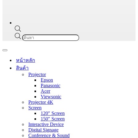
Products
search
Navigation
Menu
หน้าหลัก
สินค้า
Projector
Epson
Panasonic
Acer
Viewsonic
Projector 4K
Screen
120″ Screen
150″ Screen
Interactive Device
Digital Signage
Conference & Sound