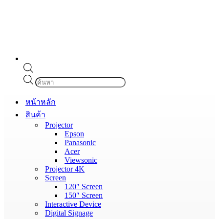
Products
search
หน้าหลัก
สินค้า
Projector
Epson
Panasonic
Acer
Viewsonic
Projector 4K
Screen
120″ Screen
150″ Screen
Interactive Device
Digital Signage