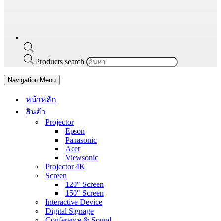
Products search
Navigation Menu
หน้าหลัก
สินค้า
Projector
Epson
Panasonic
Acer
Viewsonic
Projector 4K
Screen
120″ Screen
150″ Screen
Interactive Device
Digital Signage
Conference & Sound