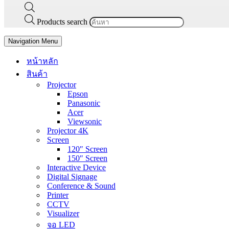
Products search
Navigation Menu
หน้าหลัก
สินค้า
Projector
Epson
Panasonic
Acer
Viewsonic
Projector 4K
Screen
120″ Screen
150″ Screen
Interactive Device
Digital Signage
Conference & Sound
Printer
CCTV
Visualizer
จอ LED