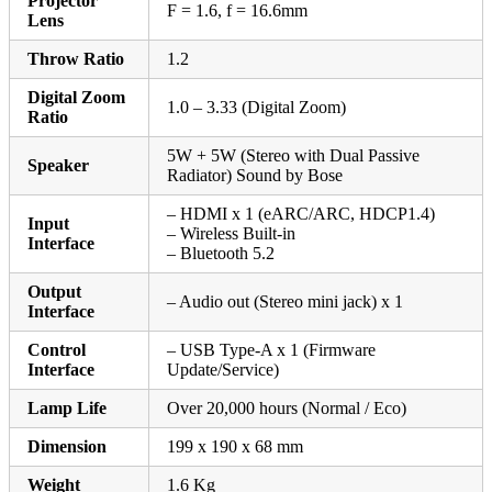
Projector
F = 1.6, f = 16.6mm
Lens
Throw Ratio
1.2
Digital Zoom
1.0 – 3.33 (Digital Zoom)
Ratio
5W + 5W (Stereo with Dual Passive
Speaker
Radiator) Sound by Bose
– HDMI x 1 (eARC/ARC, HDCP1.4)
Input
– Wireless Built-in
Interface
– Bluetooth 5.2
Output
– Audio out (Stereo mini jack) x 1
Interface
Control
– USB Type-A x 1 (Firmware
Interface
Update/Service)
Lamp Life
Over 20,000 hours (Normal / Eco)
Dimension
199 x 190 x 68 mm
Weight
1.6 Kg