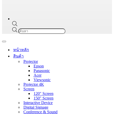
Products
search
Navigation
Menu
หน้าหลัก
สินค้า
Projector
Epson
Panasonic
Acer
Viewsonic
Projector 4K
Screen
120″ Screen
150″ Screen
Interactive Device
Digital Signage
Conference & Sound