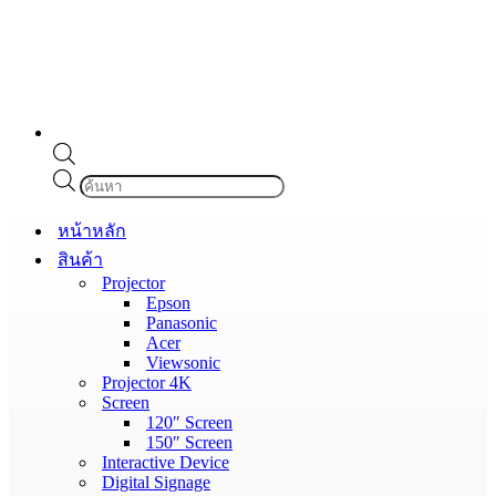
Products
search
หน้าหลัก
สินค้า
Projector
Epson
Panasonic
Acer
Viewsonic
Projector 4K
Screen
120″ Screen
150″ Screen
Interactive Device
Digital Signage