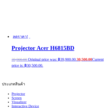
ลดราคา!
Projector Acer H6815BD
39,900.00
Original price was: ฿39,900.00.
30,500.00
Current
price is: ฿30,500.00.
ประเภทสินค้า
Projector
Screen
Visualizer
Interactive Device