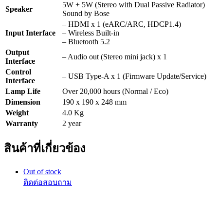
5W + 5W (Stereo with Dual Passive Radiator)
Speaker
Sound by Bose
– HDMI x 1 (eARC/ARC, HDCP1.4)
Input Interface
– Wireless Built-in
– Bluetooth 5.2
Output
– Audio out (Stereo mini jack) x 1
Interface
Control
– USB Type-A x 1 (Firmware Update/Service)
Interface
Lamp Life
Over 20,000 hours (Normal / Eco)
Dimension
190 x 190 x 248 mm
Weight
4.0 Kg
Warranty
2 year
สินค้าที่เกี่ยวข้อง
Out of stock