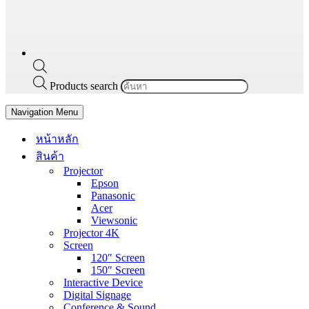
Products search
Navigation Menu
หน้าหลัก
สินค้า
Projector
Epson
Panasonic
Acer
Viewsonic
Projector 4K
Screen
120″ Screen
150″ Screen
Interactive Device
Digital Signage
Conference & Sound