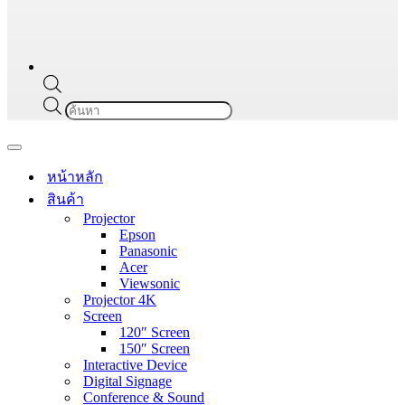
Products
search
Navigation
Menu
หน้าหลัก
สินค้า
Projector
Epson
Panasonic
Acer
Viewsonic
Projector 4K
Screen
120″ Screen
150″ Screen
Interactive Device
Digital Signage
Conference & Sound