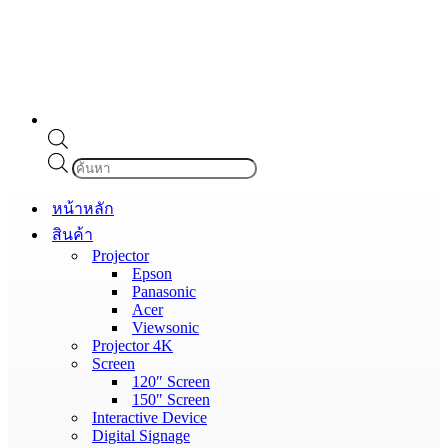
Products
search
หน้าหลัก
สินค้า
Projector
Epson
Panasonic
Acer
Viewsonic
Projector 4K
Screen
120″ Screen
150″ Screen
Interactive Device
Digital Signage