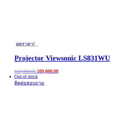
ลดราคา!
Projector Viewsonic LS831WU
Original
Current
119,000.00
109,000.00
price
price
Out of stock
was:
is:
฿119,000.00.
฿109,000.00.