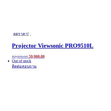
ลดราคา!
Projector Viewsonic PRO9510L
Original
Current
89,900.00
59,900.00
price
price
Out of stock
was:
is:
฿89,900.00.
฿59,900.00.