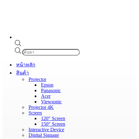
Products
search
หน้าหลัก
สินค้า
Projector
Epson
Panasonic
Acer
Viewsonic
Projector 4K
Screen
120″ Screen
150″ Screen
Interactive Device
Digital Signage