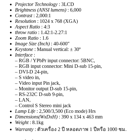
Projector Technology
: 3LCD
Brightness (ANSI lumens)
: 6,000
Contrast
: 2,000:1
Resolution
: 1024 x 768 (XGA)
Aspect Ratio
: 4:3
throw ratio
: 1.42:1-2.27:1
Zoom Ratio
: 1.6
Image Size (Inch)
: 40-600″
Keystone
: Manual vertical: ± 30º
Interface
:
– RGB / YPbPr input connector: 5BNC,
– RGB input connector: Mini D-sub 15-pin,
– DVI-D 24-pin,
– S video in,
– Video input Pin jack,
– Monitor output D-sub 15-pin,
– RS-232C D-sub 9-pin,
– LAN,
– Control S Stereo mini jack
Lamp Life
: 2,500/3,500 (Eco mode) Hrs
Dimensions(WxDxH)
: 390 x 134 x 463 mm
Weight
: 8.1kg
Warranty
: ตัวเครื่อง 2 ปี หลอดภาพ 1 ปีหรือ 1000 ชม.