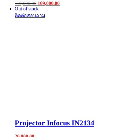
Original
Current
119,000.00
109,000.00
price
price
Out of stock
was:
is:
฿119,000.00.
฿109,000.00.
Projector Infocus IN2134
26,900.00