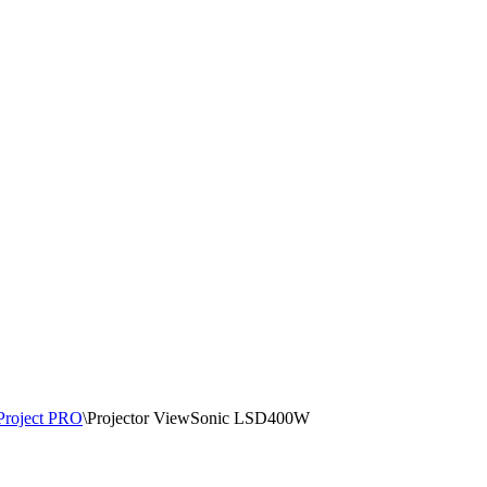
Project PRO
\
Projector ViewSonic LSD400W