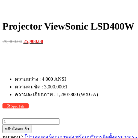
Projector ViewSonic LSD400W
Original
Current
29,900.00
25,900.00
price
price
was:
is:
฿29,900.00.
฿25,900.00.
ความสว่าง : 4,000 ANSI
ความคมชัด : 3,000,000:1
ความละเอียดภาพ : 1,280×800 (WXGA)
Spec File
จำนวน
Projector
หยิบใส่ตะกร้า
ViewSonic
หมวดหมู่:
โปรเจคเตอร์คุณภาพสูง พร้อมบริการติดตั้งครบวงจร - 