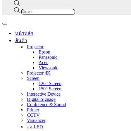
Products
search
Navigation
Menu
หน้าหลัก
สินค้า
Projector
Epson
Panasonic
Acer
Viewsonic
Projector 4K
Screen
120″ Screen
150″ Screen
Interactive Device
Digital Signage
Conference & Sound
Printer
CCTV
Visualizer
จอ LED