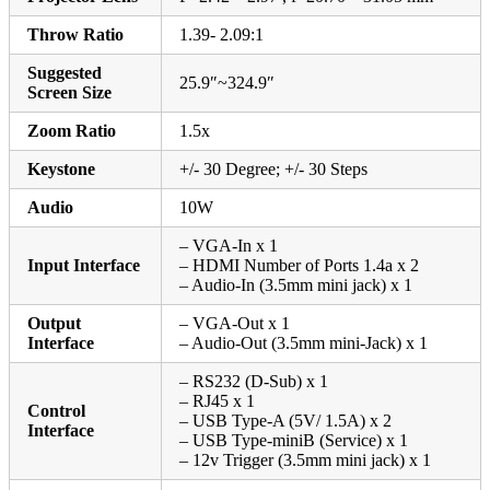
Throw Ratio
1.39- 2.09:1
Suggested
25.9″~324.9″
Screen Size
Zoom Ratio
1.5x
Keystone
+/- 30 Degree; +/- 30 Steps
Audio
10W
– VGA-In x 1
Input Interface
– HDMI Number of Ports 1.4a x 2
– Audio-In (3.5mm mini jack) x 1
Output
– VGA-Out x 1
Interface
– Audio-Out (3.5mm mini-Jack) x 1
– RS232 (D-Sub) x 1
– RJ45 x 1
Control
– USB Type-A (5V/ 1.5A) x 2
Interface
– USB Type-miniB (Service) x 1
– 12v Trigger (3.5mm mini jack) x 1