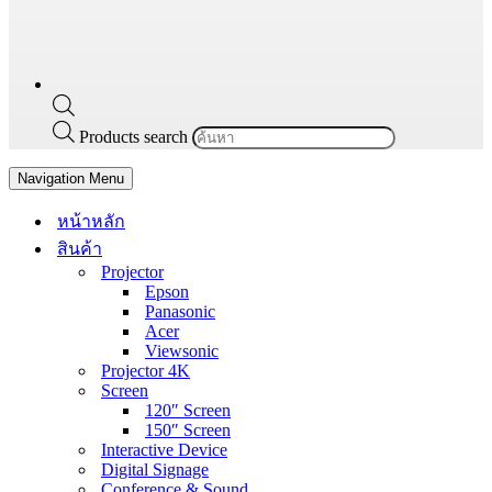
Products search
Navigation Menu
หน้าหลัก
สินค้า
Projector
Epson
Panasonic
Acer
Viewsonic
Projector 4K
Screen
120″ Screen
150″ Screen
Interactive Device
Digital Signage
Conference & Sound