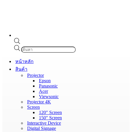
Products
search
หน้าหลัก
สินค้า
Projector
Epson
Panasonic
Acer
Viewsonic
Projector 4K
Screen
120″ Screen
150″ Screen
Interactive Device
Digital Signage