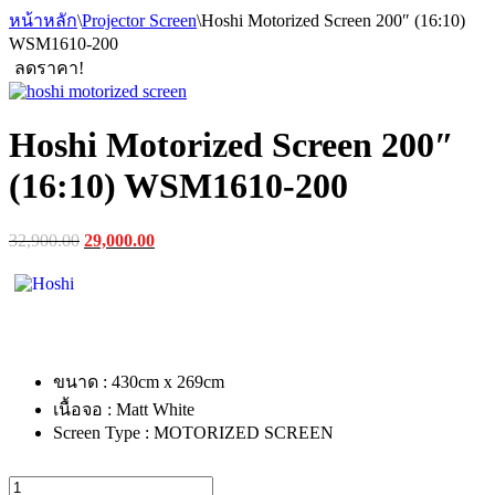
หน้าหลัก
\
Projector Screen
\
Hoshi Motorized Screen 200″ (16:10)
WSM1610-200
ลดราคา!
Hoshi Motorized Screen 200″
(16:10) WSM1610-200
Original
Current
32,900.00
29,000.00
price
price
was:
is:
฿32,900.00.
฿29,000.00.
ขนาด : 430cm x 269cm
เนื้อจอ : Matt White
Screen Type : MOTORIZED SCREEN
จำนวน