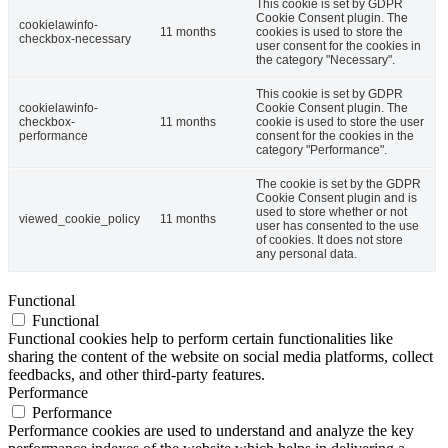
This cookie is set by GDPR
Cookie Consent plugin. The
cookielawinfo-
11 months
cookies is used to store the
checkbox-necessary
user consent for the cookies in
the category "Necessary".
This cookie is set by GDPR
cookielawinfo-
Cookie Consent plugin. The
checkbox-
11 months
cookie is used to store the user
performance
consent for the cookies in the
category "Performance".
The cookie is set by the GDPR
Cookie Consent plugin and is
used to store whether or not
viewed_cookie_policy
11 months
user has consented to the use
of cookies. It does not store
any personal data.
Functional
Functional
Functional cookies help to perform certain functionalities like
sharing the content of the website on social media platforms, collect
feedbacks, and other third-party features.
Performance
Performance
Performance cookies are used to understand and analyze the key