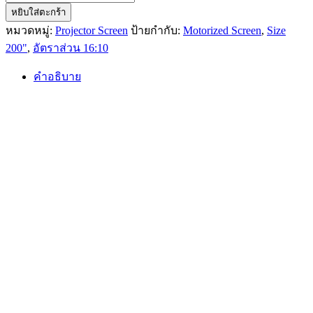
Hoshi
หยิบใส่ตะกร้า
Motorized
หมวดหมู่:
Projector Screen
ป้ายกำกับ:
Motorized Screen
,
Size
Screen
200"
,
อัตราส่วน 16:10
200″
(16:10)
WSM1610-
คำอธิบาย
200
ชิ้น