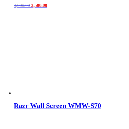
Original
Current
3,900.00
3,500.00
price
price
was:
is:
฿3,900.00.
฿3,500.00.
Razr Wall Screen WMW-S70