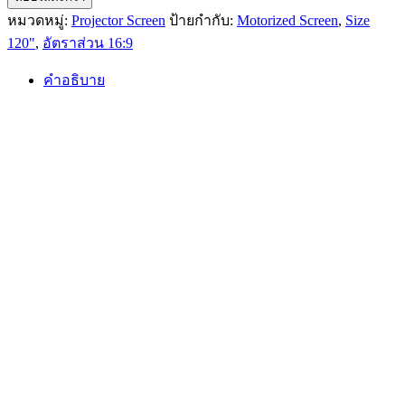
Motorized
หมวดหมู่:
Projector Screen
ป้ายกำกับ:
Motorized Screen
,
Size
Screen
120"
,
อัตราส่วน 16:9
120″
(16:9)
WSM169-
คำอธิบาย
120
ชิ้น