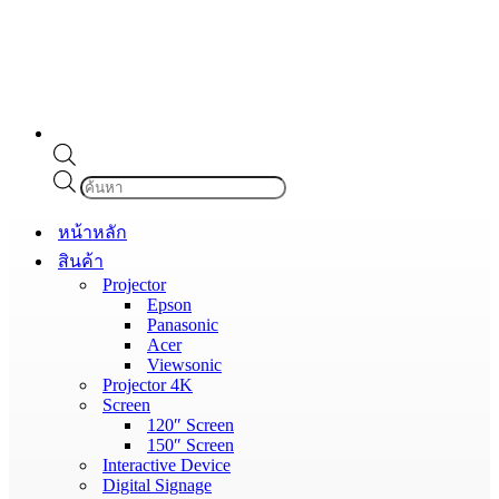
Products
search
หน้าหลัก
สินค้า
Projector
Epson
Panasonic
Acer
Viewsonic
Projector 4K
Screen
120″ Screen
150″ Screen
Interactive Device
Digital Signage