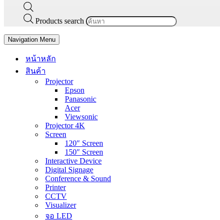
Products search
Navigation Menu
หน้าหลัก
สินค้า
Projector
Epson
Panasonic
Acer
Viewsonic
Projector 4K
Screen
120″ Screen
150″ Screen
Interactive Device
Digital Signage
Conference & Sound
Printer
CCTV
Visualizer
จอ LED