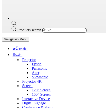
Products search
Navigation Menu
หน้าหลัก
สินค้า
Projector
Epson
Panasonic
Acer
Viewsonic
Projector 4K
Screen
120″ Screen
150″ Screen
Interactive Device
Digital Signage
Conference & Sound