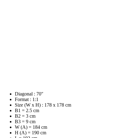
Diagonal : 70″
Format : 1:1
Size (W x H) : 178 x 178 cm
B1 = 2.5 cm
B2 = 3 cm
B3 = 9 cm
W (A) = 184 cm
H (A) = 190 cm