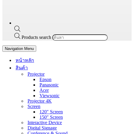
Products search
Navigation Menu
หน้าหลัก
สินค้า
Projector
Epson
Panasonic
Acer
Viewsonic
Projector 4K
Screen
120″ Screen
150″ Screen
Interactive Device
Digital Signage
Conference & Sound