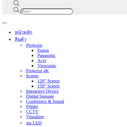
Products
search
Navigation
Menu
หน้าหลัก
สินค้า
Projector
Epson
Panasonic
Acer
Viewsonic
Projector 4K
Screen
120″ Screen
150″ Screen
Interactive Device
Digital Signage
Conference & Sound
Printer
CCTV
Visualizer
จอ LED