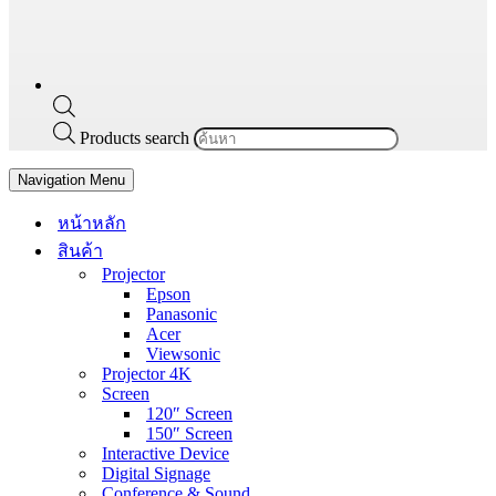
Products search
Navigation Menu
หน้าหลัก
สินค้า
Projector
Epson
Panasonic
Acer
Viewsonic
Projector 4K
Screen
120″ Screen
150″ Screen
Interactive Device
Digital Signage
Conference & Sound