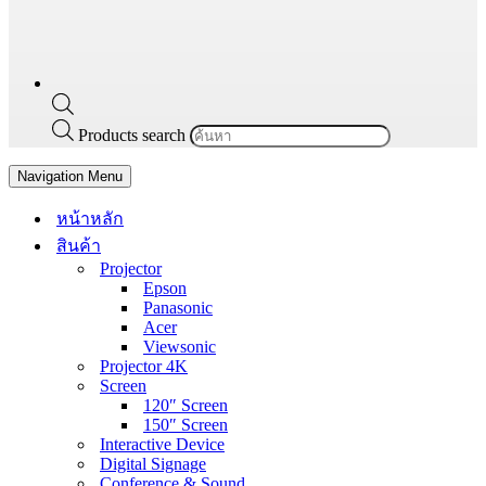
Products search
Navigation Menu
หน้าหลัก
สินค้า
Projector
Epson
Panasonic
Acer
Viewsonic
Projector 4K
Screen
120″ Screen
150″ Screen
Interactive Device
Digital Signage
Conference & Sound