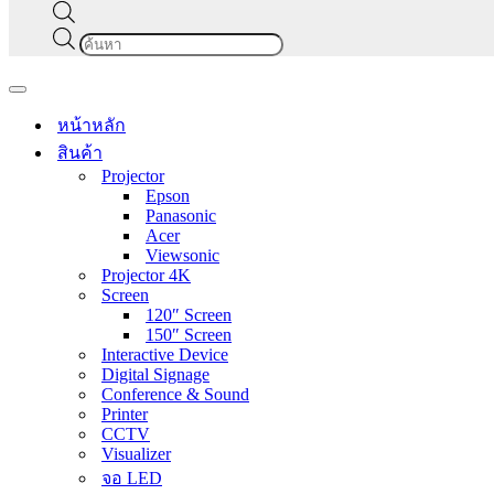
Products
search
Navigation
Menu
หน้าหลัก
สินค้า
Projector
Epson
Panasonic
Acer
Viewsonic
Projector 4K
Screen
120″ Screen
150″ Screen
Interactive Device
Digital Signage
Conference & Sound
Printer
CCTV
Visualizer
จอ LED