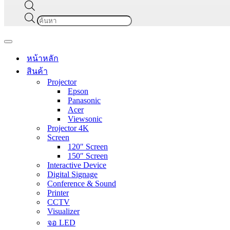
Products
search
Navigation
Menu
หน้าหลัก
สินค้า
Projector
Epson
Panasonic
Acer
Viewsonic
Projector 4K
Screen
120″ Screen
150″ Screen
Interactive Device
Digital Signage
Conference & Sound
Printer
CCTV
Visualizer
จอ LED