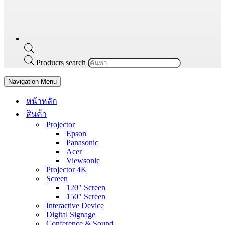
Products search
Navigation Menu
หน้าหลัก
สินค้า
Projector
Epson
Panasonic
Acer
Viewsonic
Projector 4K
Screen
120″ Screen
150″ Screen
Interactive Device
Digital Signage
Conference & Sound