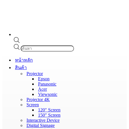
Products
search
หน้าหลัก
สินค้า
Projector
Epson
Panasonic
Acer
Viewsonic
Projector 4K
Screen
120″ Screen
150″ Screen
Interactive Device
Digital Signage