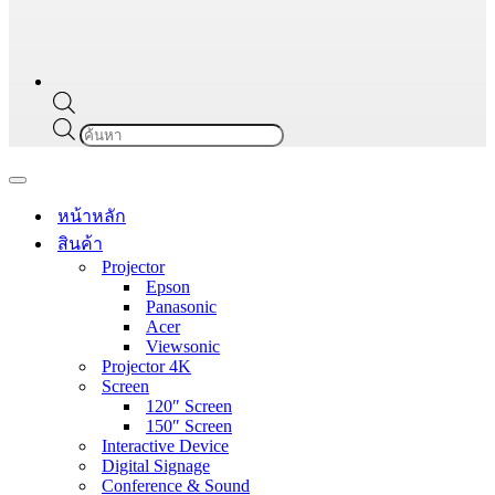
Products
search
Navigation
Menu
หน้าหลัก
สินค้า
Projector
Epson
Panasonic
Acer
Viewsonic
Projector 4K
Screen
120″ Screen
150″ Screen
Interactive Device
Digital Signage
Conference & Sound