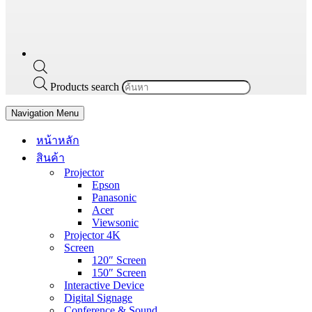
Products search
Navigation Menu
หน้าหลัก
สินค้า
Projector
Epson
Panasonic
Acer
Viewsonic
Projector 4K
Screen
120″ Screen
150″ Screen
Interactive Device
Digital Signage
Conference & Sound