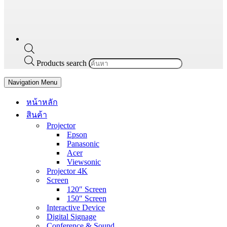
Products search
Navigation Menu
หน้าหลัก
สินค้า
Projector
Epson
Panasonic
Acer
Viewsonic
Projector 4K
Screen
120″ Screen
150″ Screen
Interactive Device
Digital Signage
Conference & Sound