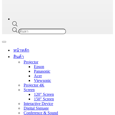
Products
search
Navigation
Menu
หน้าหลัก
สินค้า
Projector
Epson
Panasonic
Acer
Viewsonic
Projector 4K
Screen
120″ Screen
150″ Screen
Interactive Device
Digital Signage
Conference & Sound