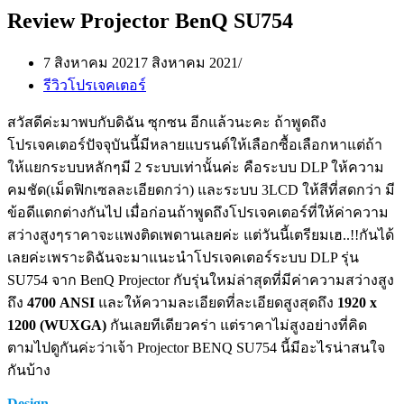
Review Projector BenQ SU754
7 สิงหาคม 2021
7 สิงหาคม 2021
รีวิวโปรเจคเตอร์
สวัสดีค่ะมาพบกับดิฉัน ซุกซน อีกแล้วนะคะ ถ้าพูดถึง
โปรเจคเตอร์ปัจจุบันนี้มีหลายแบรนด์ให้เลือกซื้อเลือกหาแต่ถ้า
ให้แยกระบบหลักๆมี 2 ระบบเท่านั้นค่ะ คือระบบ DLP ให้ความ
คมชัด(เม็ดฟิกเซลละเอียดกว่า) และระบบ 3LCD ให้สีที่สดกว่า มี
ข้อดีแตกต่างกันไป เมื่อก่อนถ้าพูดถึงโปรเจคเตอร์ที่ให้ค่าความ
สว่างสูงๆราคาจะแพงติดเพดานเลยค่ะ แต่วันนี้เตรียมเฮ..!!กันได้
เลยค่ะเพราะดิฉันจะมาแนะนำโปรเจคเตอร์ระบบ DLP รุ่น
SU754 จาก BenQ Projector กับรุ่นใหม่ล่าสุดที่มีค่าความสว่างสูง
ถึง
4700 ANSI
และให้ความละเอียดที่ละเอียดสูงสุดถึง
1920 x
1200 (WUXGA)
กันเลยทีเดียวคร่า แต่ราคาไม่สูงอย่างที่คิด
ตามไปดูกันค่ะว่าเจ้า Projector BENQ SU754 นี้มีอะไรน่าสนใจ
กันบ้าง
Design