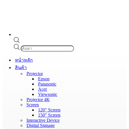
Products
search
หน้าหลัก
สินค้า
Projector
Epson
Panasonic
Acer
Viewsonic
Projector 4K
Screen
120″ Screen
150″ Screen
Interactive Device
Digital Signage