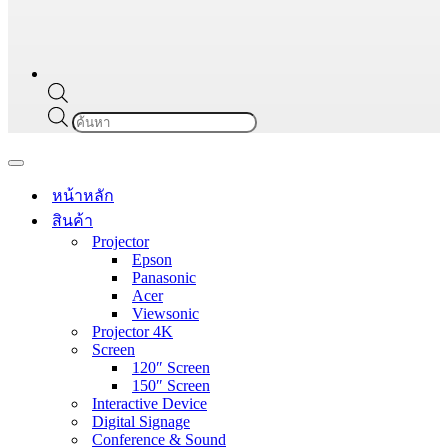
Products
search
Navigation
Menu
หน้าหลัก
สินค้า
Projector
Epson
Panasonic
Acer
Viewsonic
Projector 4K
Screen
120″ Screen
150″ Screen
Interactive Device
Digital Signage
Conference & Sound