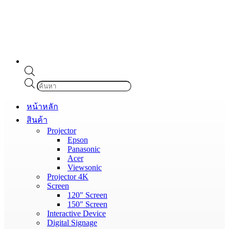
Products
search
หน้าหลัก
สินค้า
Projector
Epson
Panasonic
Acer
Viewsonic
Projector 4K
Screen
120″ Screen
150″ Screen
Interactive Device
Digital Signage