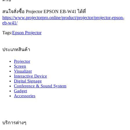
สนใจสั่งซื้อ Projector EPSON EB-W41 ได้ที่
https://www.projectorpro.online/product/projector/projector-epson-
eb-w41/
Tags:
Epson Projector
ประเภทสินค้า
Projector
Screen
Visualizer
Interactive Device
Digital Signage
Conference & Sound System
Gadget
Accessories
บริการต่างๆ