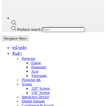
Products search
Navigation Menu
หน้าหลัก
สินค้า
Projector
Epson
Panasonic
Acer
Viewsonic
Projector 4K
Screen
120″ Screen
150″ Screen
Interactive Device
Digital Signage
Conference & Sound