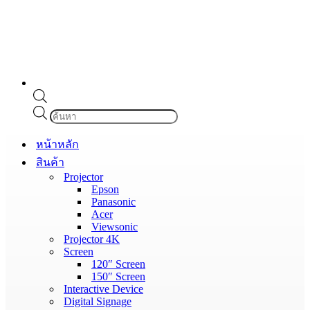
Products
search
หน้าหลัก
สินค้า
Projector
Epson
Panasonic
Acer
Viewsonic
Projector 4K
Screen
120″ Screen
150″ Screen
Interactive Device
Digital Signage