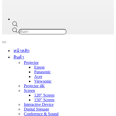
Products
search
Navigation
Menu
หน้าหลัก
สินค้า
Projector
Epson
Panasonic
Acer
Viewsonic
Projector 4K
Screen
120″ Screen
150″ Screen
Interactive Device
Digital Signage
Conference & Sound