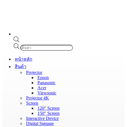
Products
search
หน้าหลัก
สินค้า
Projector
Epson
Panasonic
Acer
Viewsonic
Projector 4K
Screen
120″ Screen
150″ Screen
Interactive Device
Digital Signage