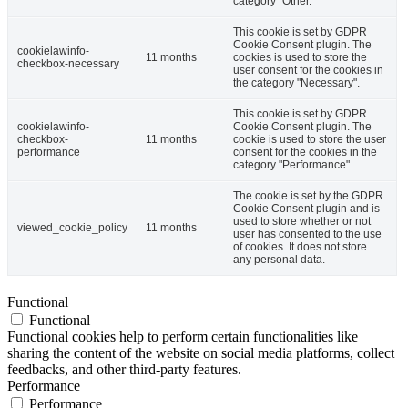
category "Other.
This cookie is set by GDPR
Cookie Consent plugin. The
cookielawinfo-
11 months
cookies is used to store the
checkbox-necessary
user consent for the cookies in
the category "Necessary".
This cookie is set by GDPR
cookielawinfo-
Cookie Consent plugin. The
checkbox-
11 months
cookie is used to store the user
performance
consent for the cookies in the
category "Performance".
The cookie is set by the GDPR
Cookie Consent plugin and is
used to store whether or not
viewed_cookie_policy
11 months
user has consented to the use
of cookies. It does not store
any personal data.
Functional
Functional
Functional cookies help to perform certain functionalities like
sharing the content of the website on social media platforms, collect
feedbacks, and other third-party features.
Performance
Performance