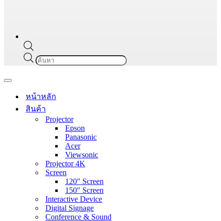
Products
search
Navigation
Menu
หน้าหลัก
สินค้า
Projector
Epson
Panasonic
Acer
Viewsonic
Projector 4K
Screen
120″ Screen
150″ Screen
Interactive Device
Digital Signage
Conference & Sound