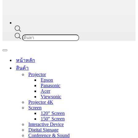
Products
search
Navigation
Menu
หน้าหลัก
สินค้า
Projector
Epson
Panasonic
Acer
Viewsonic
Projector 4K
Screen
120″ Screen
150″ Screen
Interactive Device
Digital Signage
Conference & Sound