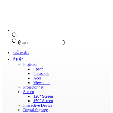
Products
search
หน้าหลัก
สินค้า
Projector
Epson
Panasonic
Acer
Viewsonic
Projector 4K
Screen
120″ Screen
150″ Screen
Interactive Device
Digital Signage