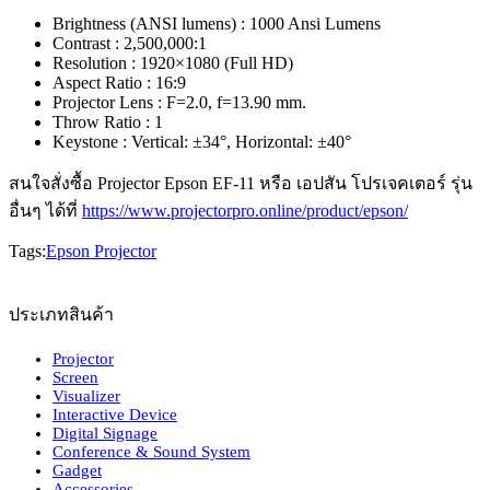
Brightness (ANSI lumens) : 1000 Ansi Lumens
Contrast : 2,500,000:1
Resolution : 1920×1080 (Full HD)
Aspect Ratio : 16:9
Projector Lens : F=2.0, f=13.90 mm.
Throw Ratio : 1
Keystone : Vertical: ±34°, Horizontal: ±40°
สนใจสั่งซื้อ Projector Epson EF-11 หรือ เอปสัน โปรเจคเตอร์ รุ่น
อื่นๆ ได้ที่
https://www.projectorpro.online/product/epson/
Tags:
Epson Projector
ประเภทสินค้า
Projector
Screen
Visualizer
Interactive Device
Digital Signage
Conference & Sound System
Gadget
Accessories