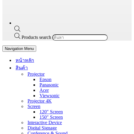
Products search
Navigation Menu
หน้าหลัก
สินค้า
Projector
Epson
Panasonic
Acer
Viewsonic
Projector 4K
Screen
120″ Screen
150″ Screen
Interactive Device
Digital Signage
Conference & Sound