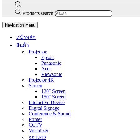
Products search
Navigation Menu
หน้าหลัก
สินค้า
Projector
Epson
Panasonic
Acer
Viewsonic
Projector 4K
Screen
120″ Screen
150″ Screen
Interactive Device
Digital Signage
Conference & Sound
Printer
CCTV
Visualizer
จอ LED