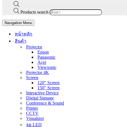
Products search
Navigation Menu
หน้าหลัก
สินค้า
Projector
Epson
Panasonic
Acer
Viewsonic
Projector 4K
Screen
120″ Screen
150″ Screen
Interactive Device
Digital Signage
Conference & Sound
Printer
CCTV
Visualizer
จอ LED