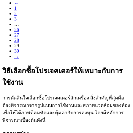
←
was:
is:
1
฿59,900.00.
฿38,890.00.
2
3
…
26
27
28
29
30
→
วิธีเลือกซื้อโปรเจคเตอร์ให้เหมาะกับการ
ใช้งาน
การตัดสินใจเลือกซื้อโปรเจคเตอร์สักเครื่อง สิ่งสำคัญที่สุดคือ
ต้องพิจารณาจากรูปแบบการใช้งานและสภาพแวดล้อมของห้อง
เพื่อให้ได้ภาพที่คมชัดและคุ้มค่ากับการลงทุน โดยมีหลักการ
พิจารณาเบื้องต้นดังนี้