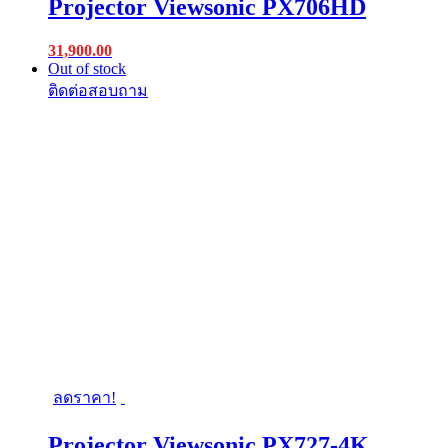
Projector Viewsonic PX706HD
31,900.00
Out of stock
ลดราคา!
Projector Viewsonic PX727-4K