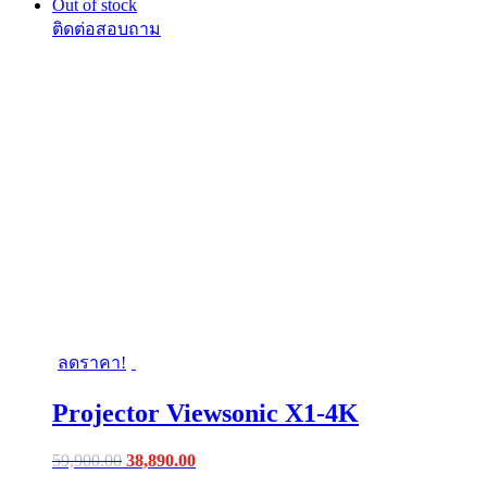
Out of stock
ลดราคา!
Projector Viewsonic X1-4K
Original
Current
59,900.00
38,890.00
price
price