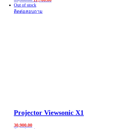
price
price
Out of stock
was:
is:
฿13,900.00.
฿11,700.00.
Projector Viewsonic X1
30,900.00