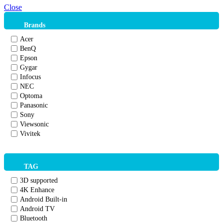
Close
Brands
Acer
BenQ
Epson
Gygar
Infocus
NEC
Optoma
Panasonic
Sony
Viewsonic
Vivitek
TAG
3D supported
4K Enhance
Android Built-in
Android TV
Bluetooth