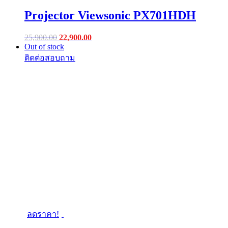
Projector Viewsonic PX701HDH
Original
Current
25,900.00
22,900.00
price
price
Out of stock
was:
is:
฿25,900.00.
฿22,900.00.
ลดราคา!