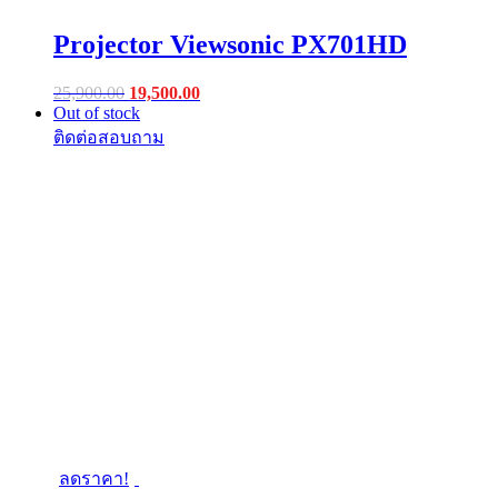
Projector Viewsonic PX701HD
Original
Current
25,900.00
19,500.00
price
price
Out of stock
was:
is:
฿25,900.00.
฿19,500.00.
ลดราคา!