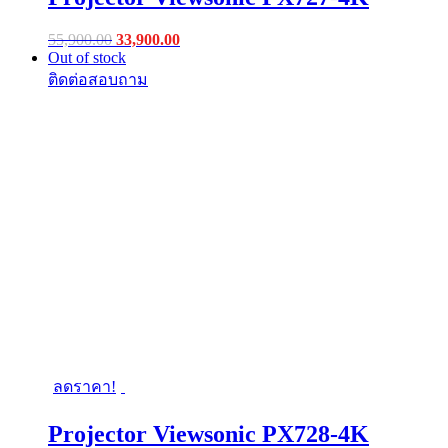
Original
Current
55,900.00
33,900.00
price
price
Out of stock
was:
is:
฿55,900.00.
฿33,900.00.
ลดราคา!
Projector Viewsonic PX728-4K