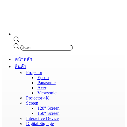
Products
search
หน้าหลัก
สินค้า
Projector
Epson
Panasonic
Acer
Viewsonic
Projector 4K
Screen
120″ Screen
150″ Screen
Interactive Device
Digital Signage