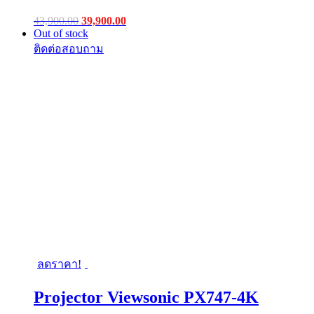
Original
Current
43,900.00
39,900.00
price
price
Out of stock
was:
is:
฿43,900.00.
฿39,900.00.
ลดราคา!
Projector Viewsonic PX747-4K