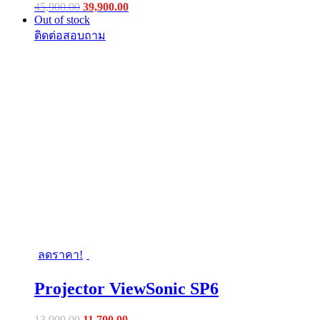
Original
Current
45,900.00
39,900.00
price
price
Out of stock
was:
is:
฿45,900.00.
฿39,900.00.
ลดราคา!
Projector ViewSonic SP6
Original
Current
13,900.00
11,700.00