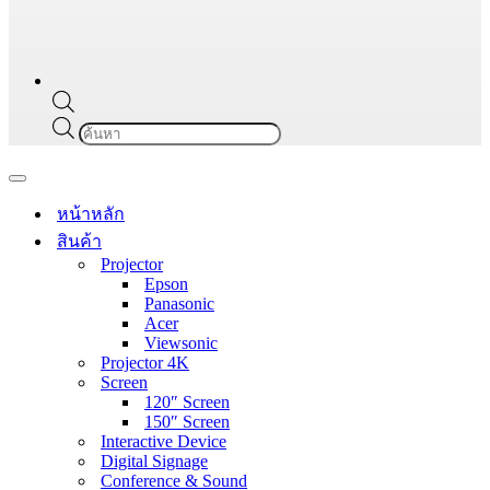
Products
search
Navigation
Menu
หน้าหลัก
สินค้า
Projector
Epson
Panasonic
Acer
Viewsonic
Projector 4K
Screen
120″ Screen
150″ Screen
Interactive Device
Digital Signage
Conference & Sound