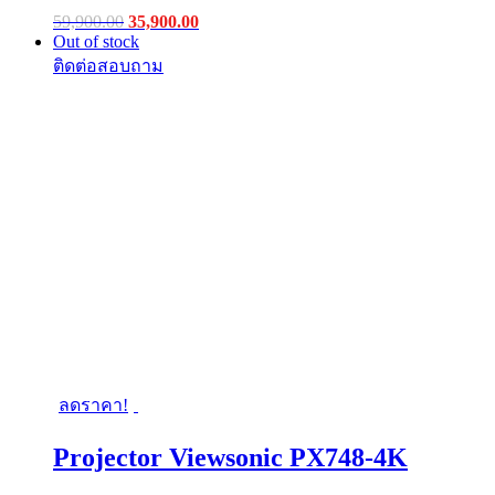
Original
Current
59,900.00
35,900.00
price
price
Out of stock
was:
is:
฿59,900.00.
฿35,900.00.
ลดราคา!
Projector Viewsonic PX748-4K