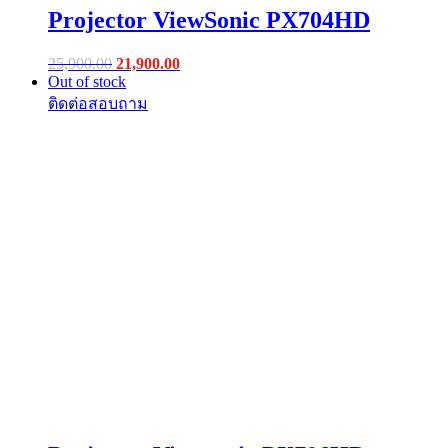
Projector ViewSonic PX704HD
Original
Current
25,900.00
21,900.00
price
price
Out of stock
was:
is:
฿25,900.00.
฿21,900.00.