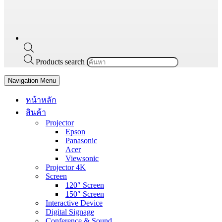
Products search
Navigation Menu
หน้าหลัก
สินค้า
Projector
Epson
Panasonic
Acer
Viewsonic
Projector 4K
Screen
120″ Screen
150″ Screen
Interactive Device
Digital Signage
Conference & Sound