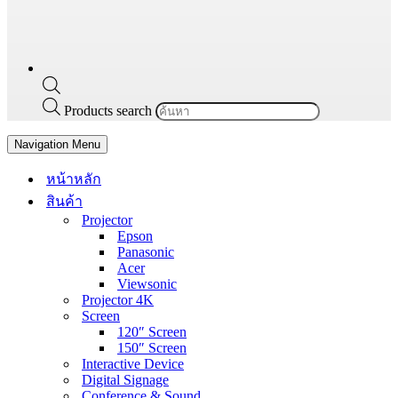
Products search
Navigation Menu
หน้าหลัก
สินค้า
Projector
Epson
Panasonic
Acer
Viewsonic
Projector 4K
Screen
120″ Screen
150″ Screen
Interactive Device
Digital Signage
Conference & Sound